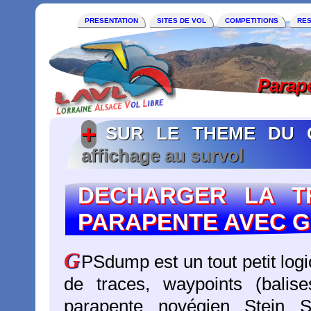
PRESENTATION
SITES DE VOL
COMPETITIONS
RE
SUR LE THEME DU 
DECHARGER LA T
PARAPENTE AVEC 
G
PSdump est un tout petit lo
de traces, waypoints (balis
parapente novégien Stein S