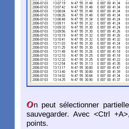
O
n peut sélectionner partiell
sauvegarder. Avec <Ctrl +A>
points.