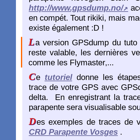
http://www.gpsdump.no/
acc
en compét. Tout rikiki, mais m
existe également :D !
L
a version GPSdump du tuto 
reste valable, les dernières v
comme les Flymaster,...
C
e
tutoriel
donne les étapes
trace de votre GPS avec GPSd
delta. En enregistrant la tra
parapente sera visualisable so
D
es exemples de traces de v
CRD Parapente Vosges
.