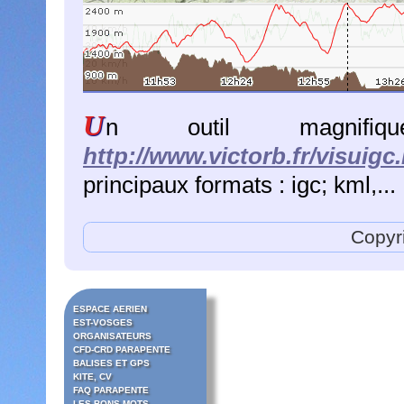
U
n outil magnifi
http://www.victorb.fr/visuigc
principaux formats : igc; kml,...
Copyr
ESPACE AERIEN
EST-VOSGES
ORGANISATEURS
CFD-CRD PARAPENTE
BALISES ET GPS
KITE, CV
FAQ PARAPENTE
LES BONS MOTS